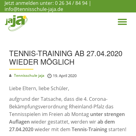
Jetzt anmelden unter:
0 26 34 / 84 94
|
info@tennisschule-jaja.de
Skip
to
TO
content
NA
TENNIS-TRAINING AB 27.04.2020
WIEDER MÖGLICH
Tennisschule jaja
19. April 2020
Liebe Eltern, liebe Schüler,
aufgrund der Tatsache, dass die 4. Corona-
Bekämpfungsverordnung Rheinland-Pfalz das
Tennisspielen im Freien ab Montag
unter strengen
Auflagen
wieder gestattet, werden wir
ab dem
27.04.2020
wieder mit dem
Tennis-Training
starten!