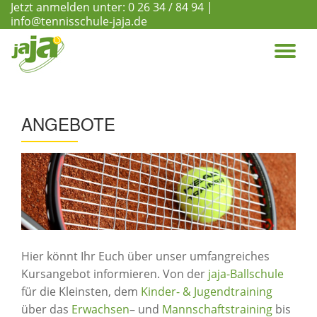
Jetzt anmelden unter:
0 26 34 / 84 94
|
info@tennisschule-jaja.de
Skip
to
TO
content
NA
ANGEBOTE
Hier könnt Ihr Euch über unser umfangreiches
Kursangebot informieren. Von der
jaja-Ballschule
für die Kleinsten, dem
Kinder- & Jugendtraining
über das
Erwachsen
– und
Mannschaftstraining
bis