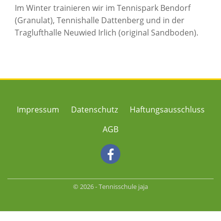
Im Winter trainieren wir im Tennispark Bendorf
(Granulat), Tennishalle Dattenberg und in der
Traglufthalle Neuwied Irlich (original Sandboden).
Secondary
Impressum
Datenschutz
Haftungsausschluss
Menu
AGB
-
© 2026 - Tennisschule jaja
HTML Snippets
Powered By :
XYZScripts.com