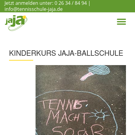
Jetzt anmelden unter:
0 26 34 / 84 94
|
info@tennisschule-jaja.de
Skip
to
TO
content
NA
KINDERKURS JAJA-BALLSCHULE